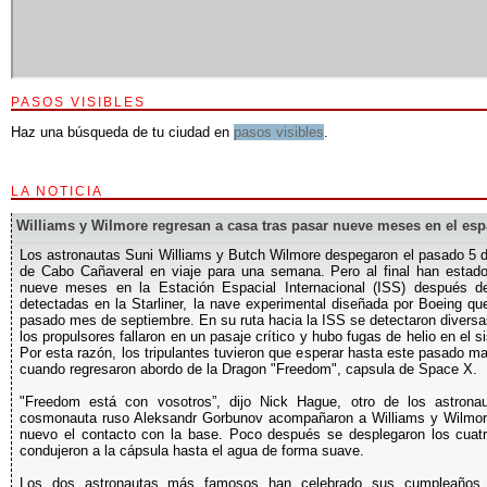
PASOS VISIBLES
Haz una búsqueda de tu ciudad en
pasos visibles
.
LA NOTICIA
Williams y Wilmore regresan a casa tras pasar nueve meses en el esp
Los astronautas Suni Williams y Butch Wilmore despegaron el pasado 5 d
de Cabo Cañaveral en viaje para una semana. Pero al final han esta
nueve meses en la Estación Espacial Internacional (ISS) después de
detectadas en la Starliner, la nave experimental diseñada por Boeing qu
pasado mes de septiembre. En su ruta hacia la ISS se detectaron divers
los propulsores fallaron en un pasaje crítico y hubo fugas de helio en el 
Por esta razón, los tripulantes tuvieron que esperar hasta este pasado m
cuando regresaron abordo de la Dragon "Freedom", capsula de Space X.
"Freedom está con vosotros”, dijo Nick Hague, otro de los astronau
cosmonauta ruso Aleksandr Gorbunov acompañaron a Williams y Wilmore
nuevo el contacto con la base. Poco después se desplegaron los cuat
condujeron a la cápsula hasta el agua de forma suave.
Los dos astronautas más famosos han celebrado sus cumpleaños e