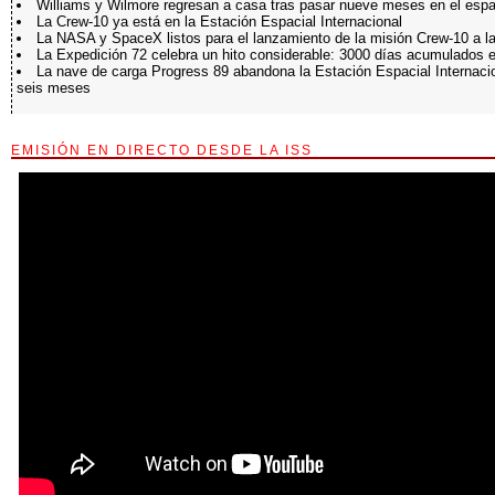
Williams y Wilmore regresan a casa tras pasar nueve meses en el espa
La Crew-10 ya está en la Estación Espacial Internacional
La NASA y SpaceX listos para el lanzamiento de la misión Crew-10 a l
La Expedición 72 celebra un hito considerable: 3000 días acumulados e
La nave de carga Progress 89 abandona la Estación Espacial Internaci
seis meses
EMISIÓN EN DIRECTO DESDE LA ISS