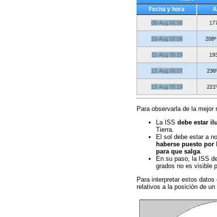
Fecha y hora
A
08-Aug 06:06
177
10-Aug 06:06
208º
11-Aug 05:19
193
12-Aug 06:07
236
13-Aug 05:19
221
Para observarla de la mejor 
La ISS
debe estar il
Tierra.
El sol debe estar a n
haberse puesto por 
para que salga
.
En su paso, la ISS 
grados no es visible p
Para interpretar estos datos
relativos a la posición de u