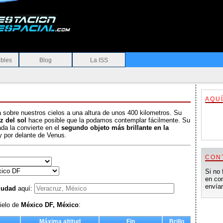
ibles
Blog
La ISS
AQUÍ
 sobre nuestros cielos a una altura de unos 400 kilometros. Su
luz del sol
hace posible que la podamos contemplar fácilmente. Su
da la convierte en el
segundo objeto más brillante en la
y por delante de Venus.
CON
Si no 
en con
envía
ciudad
aquí:
ielo de
México DF, México
:
Máxima altitud
Fin
Brillo