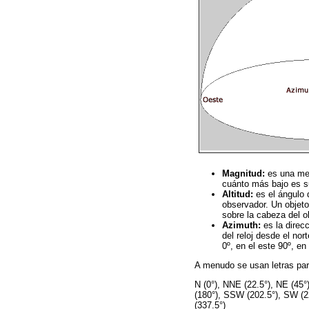
Magnitud:
es una medi
cuánto más bajo es su
Altitud:
es el ángulo 
observador. Un objeto
sobre la cabeza del o
Azimuth:
es la direc
del reloj desde el nor
0º, en el este 90º, en
A menudo se usan letras par
N (0°), NNE (22.5°), NE (45°
(180°), SSW (202.5°), SW (
(337.5°)