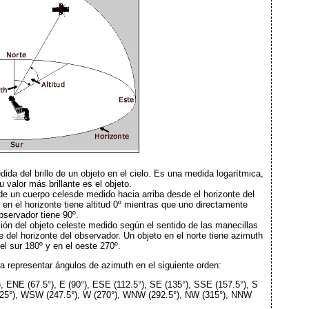
da del brillo de un objeto en el cielo. Es una medida logarítmica,
 valor más brillante es el objeto.
de un cuerpo celesde medido hacia arriba desde el horizonte del
 en el horizonte tiene altitud 0º mientras que uno directamente
bservador tiene 90º.
ción del objeto celeste medido según el sentido de las manecillas
te del horizonte del observador. Un objeto en el norte tiene azimuth
 el sur 180º y en el oeste 270º.
a representar ángulos de azimuth en el siguiente orden:
), ENE (67.5°), E (90°), ESE (112.5°), SE (135°), SSE (157.5°), S
225°), WSW (247.5°), W (270°), WNW (292.5°), NW (315°), NNW