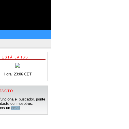
 ESTÁ LA ISS
Hora: 23:06 CET
TACTO
funciona el buscador, ponte
tacto con nosotros:
nos un
email
.