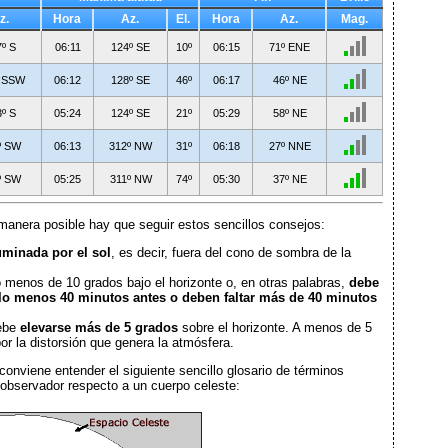
z.
Hora
Az.
El.
Hora
Az.
Mag.
º S
06:11
124º SE
10º
06:15
71º ENE
 SSW
06:12
128º SE
46º
06:17
46º NE
º S
05:24
124º SE
21º
05:29
58º NE
º SW
06:13
312º NW
31º
06:18
27º NNE
º SW
05:25
311º NW
74º
05:30
37º NE
manera posible hay que seguir estos sencillos consejos:
uminada por el sol
, es decir, fuera del cono de sombra de la
o menos de 10 grados bajo el horizonte o, en otras palabras,
debe
lo menos 40 minutos antes o deben faltar más de 40 minutos
debe
elevarse más de 5 grados
sobre el horizonte. A menos de 5
or la distorsión que genera la atmósfera.
 conviene entender el siguiente sencillo glosario de términos
n observador respecto a un cuerpo celeste: