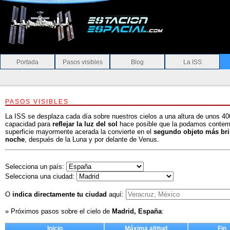
Portada
Pasos visibles
Blog
La ISS
PASOS VISIBLES
La ISS se desplaza cada día sobre nuestros cielos a una altura de unos 40
capacidad para
reflejar la luz del sol
hace posible que la podamos contemp
superficie mayormente acerada la convierte en el
segundo objeto más bril
noche
, después de la Luna y por delante de Venus.
Selecciona un país:
Selecciona una ciudad:
O
indica directamente tu ciudad
aquí:
» Próximos pasos sobre el cielo de
Madrid, España
:
Inicio
Máxima altitud
Fin