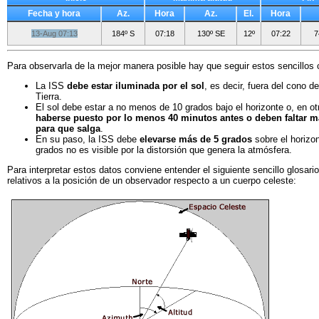
Fecha y hora
Az.
Hora
Az.
El.
Hora
13-Aug 07:13
184º S
07:18
130º SE
12º
07:22
7
Para observarla de la mejor manera posible hay que seguir estos sencillos 
La ISS
debe estar iluminada por el sol
, es decir, fuera del cono d
Tierra.
El sol debe estar a no menos de 10 grados bajo el horizonte o, en o
haberse puesto por lo menos 40 minutos antes o deben faltar 
para que salga
.
En su paso, la ISS debe
elevarse más de 5 grados
sobre el horizo
grados no es visible por la distorsión que genera la atmósfera.
Para interpretar estos datos conviene entender el siguiente sencillo glosari
relativos a la posición de un observador respecto a un cuerpo celeste: